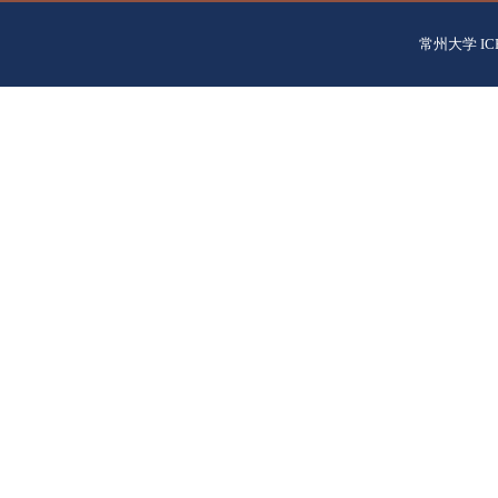
常州大学 IC
江苏省常州市武进区滆湖中路21号
常州大
电话：+86-519-86330253
邮编：213164